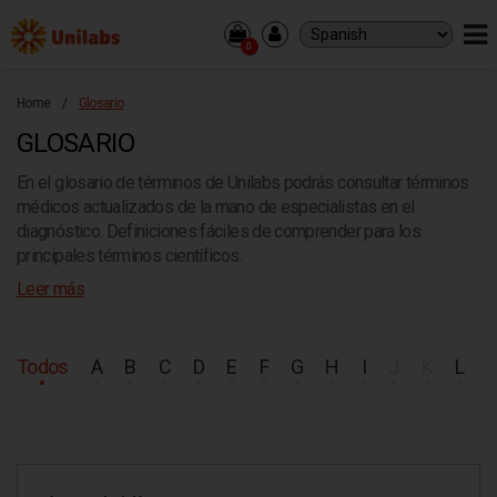
0
PACIENTES
Home
/
Glosario
ANÁLISIS Y RECOGIDA DE MUESTRAS
GLOSARIO
DIAGNÓSTICO POR IMAGEN
En el glosario de términos de Unilabs podrás consultar términos
PROFESIONALES
médicos actualizados de la mano de especialistas en el
ANÁLISIS Y RECOGIDA DE MUESTRAS
diagnóstico. Definiciones fáciles de comprender para los
DIAGNÓSTICO POR IMAGEN
principales términos científicos.
RESULTADOS
Leer más
DONDE ESTAMOS
Todos
A
B
C
D
E
F
G
H
I
J
K
L
CORPORATIVO
SOBRE NOSOTROS
CULTURA
EMPLEO
CONTACTO
INVERSORES