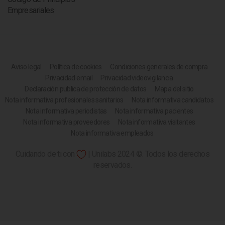
Empresariales
Aviso legal
Política de cookies
Condiciones generales de compra
Privacidad email
Privacidad videovigilancia
Declaración publica de protección de datos
Mapa del sitio
Nota informativa profesionales sanitarios
Nota informativa candidatos
Nota informativa periodistas
Nota informativa pacientes
Nota informativa proveedores
Nota informativa visitantes
Nota informativa empleados
Cuidando de ti con
| Unilabs 2024 ©. Todos los derechos
reservados.