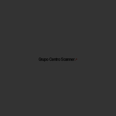
Grupo Centro Scanner
↗
Se abre en una pestaña nueva