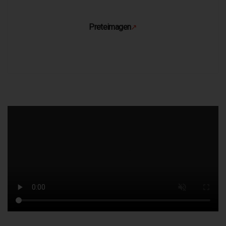
Preteimagen
↗
Se abre en una pestaña nueva