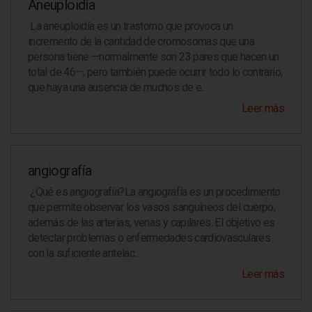
Aneuploidía
NOTICIAS
La aneuploidía es un trastorno que provoca un
BLOG
incremento de la cantidad de cromosomas que una
persona tiene —normalmente son 23 pares que hacen un
RADIOLOGÍA
total de 46—, pero también puede ocurrir todo lo contrario,
RESONANCIA MAGNÉTICA
que haya una ausencia de muchos de e..
Leer más
angiografía
¿Qué es angiografía?La angiografía es un procedimiento
que permite observar los vasos sanguíneos del cuerpo,
además de las arterias, venas y capilares. El objetivo es
detectar problemas o enfermedades cardiovasculares
con la suficiente antelac..
Leer más