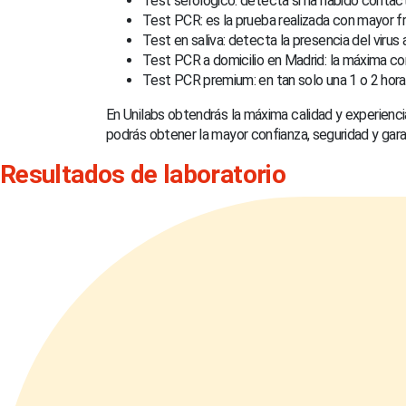
Test serológico: detecta si ha habido contact
Test PCR: es la prueba realizada con mayor f
Test en saliva: detecta la presencia del virus
Test PCR a domicilio en Madrid: la máxima c
Test PCR premium: en tan solo una 1 o 2 hora
En Unilabs obtendrás la máxima calidad y experienci
podrás obtener la mayor confianza, seguridad y gara
Resultados de laboratorio