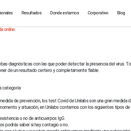
ionales
Resultados
Donde estamos
Corporativo
Blog
da online
.
uebas diagnósticas con las que poder detectar la presencia del virus.
poner de un resultado certero y completamente fiable.
a categoría
edida de prevención, los test Covid de Unilabs son una gran medida de
omento y situación, en Unilabs contamos con los siguientes tipos de 
existencia o no de anticuerpos IgG.
s podrás saber si hay contagio o no.