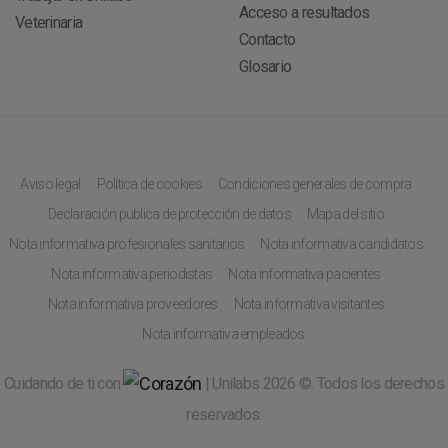
Acceso a resultados
Veterinaria
Contacto
Glosario
Aviso legal
Política de cookies
Condiciones generales de compra
Declaración publica de protección de datos
Mapa del sitio
Nota informativa profesionales sanitarios
Nota informativa candidatos
Nota informativa periodistas
Nota informativa pacientes
Nota informativa proveedores
Nota informativa visitantes
Nota informativa empleados
Cuidando de ti con
| Unilabs 2026 ©. Todos los derechos
reservados.