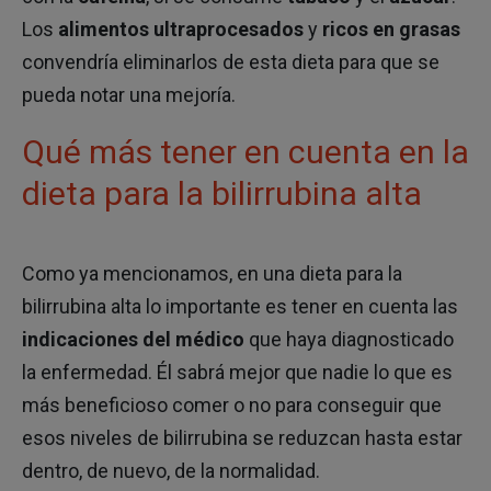
Los
alimentos ultraprocesados
y
ricos en grasas
Hábitos saludables
convendría eliminarlos de esta dieta para que se
pueda notar una mejoría.
Patologías y síntomas
Qué más tener en cuenta en la
dieta para la bilirrubina alta
Prevención y test
Como ya mencionamos, en una dieta para la
Cuídate
bilirrubina alta lo importante es tener en cuenta las
indicaciones del médico
que haya diagnosticado
la enfermedad. Él sabrá mejor que nadie lo que es
Conócenos
más beneficioso comer o no para conseguir que
esos niveles de bilirrubina se reduzcan hasta estar
Contáctanos
dentro, de nuevo, de la normalidad.