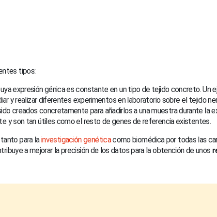
entes tipos:
cuya expresión génica es constante en un tipo de tejido concreto. Un eje
ar y realizar diferentes experimentos en laboratorio sobre el tejido ne
 sido creados concretamente para añadirlos a una muestra durante la e
e y son tan útiles como el resto de genes de referencia existentes.
tanto para la
investigación genética
como biomédica por todas las cara
ontribuye a mejorar la precisión de los datos para la obtención de unos
r