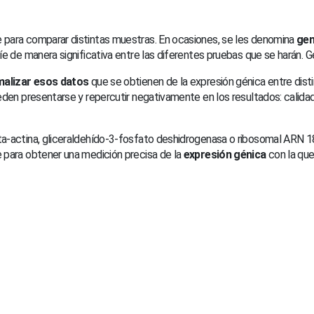
 para comparar distintas muestras. En ocasiones, se les denomina
gen
íe de manera significativa entre las diferentes pruebas que se harán. 
alizar esos datos
que se obtienen de la expresión génica entre dist
eden presentarse y repercutir negativamente en los resultados: calidad
-actina, gliceraldehído-3-fosfato deshidrogenasa o ribosomal ARN 18S.
 para obtener una medición precisa de la
expresión génica
con la que