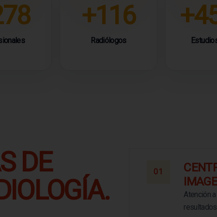
278
+116
+4
sionales
Radiólogos
Estudios
S DE
CENTR
01
IOLOGÍA.
IMAG
Atención a 
resultados