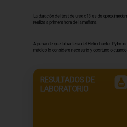
La duración del test de urea c13 es de
aproximadam
realiza a primera hora de la mañana.
A pesar de que la bacteria del Helicobacter Pylori
médico lo considere necesario y oportuno o cuando
RESULTADOS DE
LABORATORIO