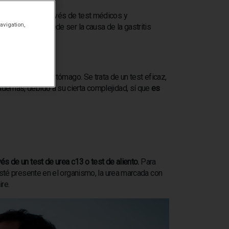
l organismo. A través de test médicos y
avigation,
a bacteria que puede ser la causa de la gastritis
a bacteria en el estómago. Se trata de un test eficaz,
Además, debido a su cierta complejidad, sí que
es
és de un test de urea c13 o test de aliento.
Para
 esté presente en el organismo, la urea marcada con
ire.