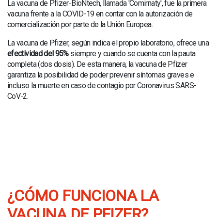
La vacuna de Pfizer-BioNtech, llamada 'Comirnaty', fue la primera
NOTICIAS
vacuna frente a la COVID-19 en contar con la autorización de
BLOG
comercialización por parte de la Unión Europea.
La vacuna de Pfizer, según indica el propio laboratorio, ofrece una
RADIOLOGÍA
efectividad del 95%
siempre y cuando se cuenta con la pauta
RESONANCIA MAGNÉTICA
completa (dos dosis). De esta manera, la vacuna de Pfizer
garantiza la posibilidad de poder prevenir síntomas graves e
incluso la muerte en caso de contagio por Coronavirus SARS-
CoV-2.
¿CÓMO FUNCIONA LA
VACUNA DE PFIZER?