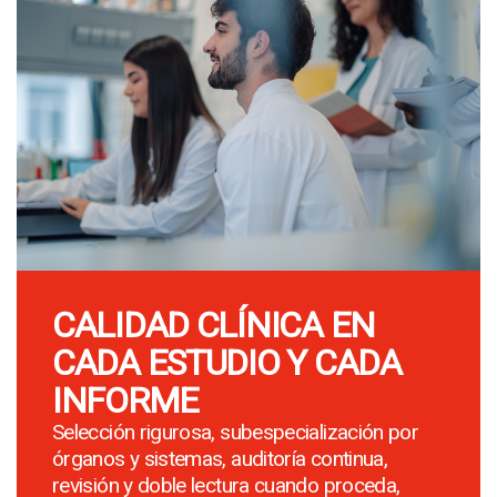
CALIDAD CLÍNICA EN
CADA ESTUDIO Y CADA
INFORME
Selección rigurosa, subespecialización por
órganos y sistemas, auditoría continua,
revisión y doble lectura cuando proceda,