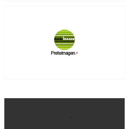
Preteimagen
↗
Se abre en una pestaña nueva