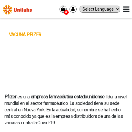
0
PACIENTES
ANÁLISIS Y RECOGIDA DE MUESTRAS
VACUNA PFIZER
DIAGNÓSTICO POR IMAGEN
PROFESIONALES
ANÁLISIS Y RECOGIDA DE MUESTRAS
DIAGNÓSTICO POR IMAGEN
RESULTADOS
DONDE ESTAMOS
Pfizer
es una
empresa farmacéutica estadounidense
líder a nivel
CORPORATIVO
mundial en el sector farmacéutico. La sociedad tiene su sede
SOBRE NOSOTROS
central en Nueva York. En la actualidad, su nombre se ha hecho
CULTURA
más conocido ya que es la empresa distribuidora de una de las
EMPLEO
vacunas contra la Covid-19.
CONTACTO
INVERSORES