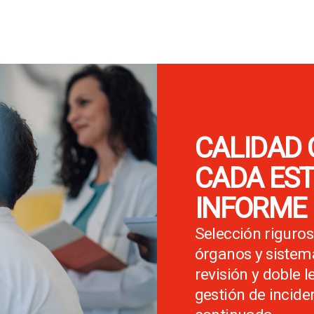
CALIDAD 
CADA EST
INFORME
Selección riguros
órganos y sistema
revisión y doble 
gestión de incide