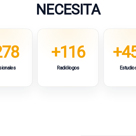
NECESITA
278
+116
+4
sionales
Radiólogos
Estudios