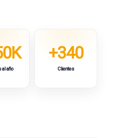
50K
+340
 al año
Clientes