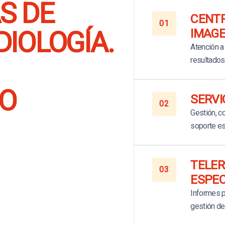
S DE
CENTR
01
IOLOGÍA.
IMAG
Atención a 
resultados
O
SERVI
02
Gestión, co
soporte es
TELER
03
ESPEC
Informes p
gestión de