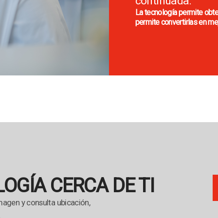
continuada.
La tecnología permite ob
permite convertirlas en me
OGÍA CERCA DE TI
magen y consulta ubicación,
.