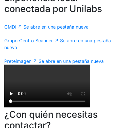
conectada por Unilabs
CMDI
↗
Se abre en una pestaña nueva
Grupo Centro Scanner
↗
Se abre en una pestaña
nueva
Preteimagen
↗
Se abre en una pestaña nueva
¿Con quién necesitas
contactar?