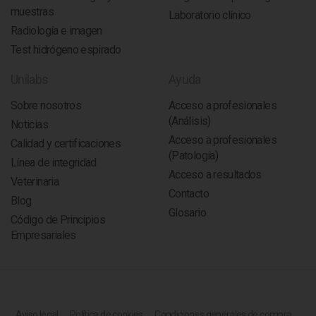
muestras
Laboratorio clínico
Radiología e imagen
Test hidrógeno espirado
Unilabs
Ayuda
Sobre nosotros
Acceso a profesionales
(Análisis)
Noticias
Acceso a profesionales
Calidad y certificaciones
(Patología)
Línea de integridad
Acceso a resultados
Veterinaria
Contacto
Blog
Glosario
Código de Principios
Empresariales
Aviso legal
Política de cookies
Condiciones generales de compra