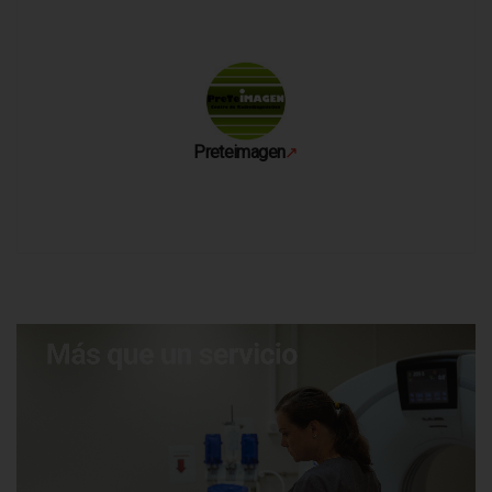
Preteimagen
↗
Se abre en una pestaña nueva