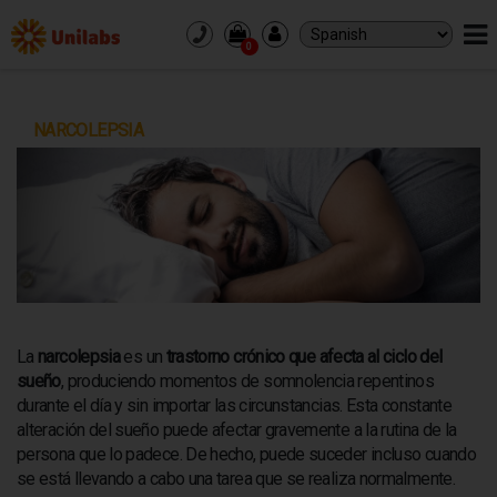
0
PACIENTES
ANÁLISIS Y RECOGIDA DE MUESTRAS
NARCOLEPSIA
DIAGNÓSTICO POR IMAGEN
PROFESIONALES
ANÁLISIS Y RECOGIDA DE MUESTRAS
DIAGNÓSTICO POR IMAGEN
RESULTADOS
DONDE ESTAMOS
La
narcolepsia
es un
trastorno crónico que afecta al ciclo del
CORPORATIVO
sueño
, produciendo momentos de somnolencia repentinos
SOBRE NOSOTROS
durante el día y sin importar las circunstancias. Esta constante
CULTURA
alteración del sueño puede afectar gravemente a la rutina de la
EMPLEO
persona que lo padece. De hecho, puede suceder incluso cuando
CONTACTO
se está llevando a cabo una tarea que se realiza normalmente.
INVERSORES