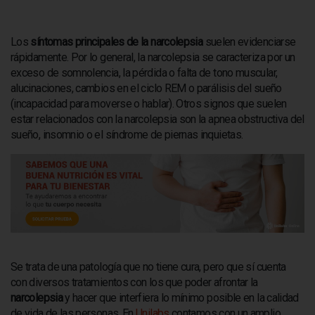
NOTICIAS
BLOG
Los
síntomas principales de la narcolepsia
suelen evidenciarse
rápidamente. Por lo general, la narcolepsia se caracteriza por un
RADIOLOGÍA
exceso de somnolencia, la pérdida o falta de tono muscular,
RESONANCIA MAGNÉTICA
alucinaciones, cambios en el ciclo REM o parálisis del sueño
(incapacidad para moverse o hablar). Otros signos que suelen
estar relacionados con la narcolepsia son la apnea obstructiva del
sueño, insomnio o el síndrome de piernas inquietas.
Se trata de una patología que no tiene cura, pero que sí cuenta
con diversos tratamientos con los que poder afrontar la
narcolepsia
y hacer que interfiera lo mínimo posible en la calidad
de vida de las personas. En
Unilabs
contamos con
un amplio