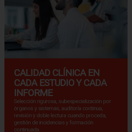
CALIDAD CLÍNICA EN
CADA ESTUDIO Y CADA
INFORME
Selección rigurosa, subespecialización por
órganos y sistemas, auditoría continua,
revisión y doble lectura cuando proceda,
gestión de incidencias y formación
continuada.