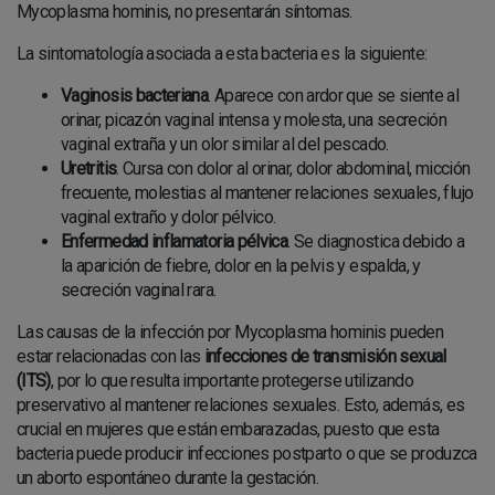
Mycoplasma hominis, no presentarán síntomas.
NOTICIAS
La sintomatología asociada a esta bacteria es la siguiente:
BLOG
Vaginosis bacteriana
. Aparece con ardor que se siente al
RADIOLOGÍA
orinar, picazón vaginal intensa y molesta, una secreción
RESONANCIA MAGNÉTICA
vaginal extraña y un olor similar al del pescado.
Uretritis
. Cursa con dolor al orinar, dolor abdominal, micción
frecuente, molestias al mantener relaciones sexuales, flujo
vaginal extraño y dolor pélvico.
Enfermedad inflamatoria pélvica
. Se diagnostica debido a
la aparición de fiebre, dolor en la pelvis y espalda, y
secreción vaginal rara.
Las causas de la infección por Mycoplasma hominis pueden
estar relacionadas con las
infecciones de transmisión sexual
(ITS)
, por lo que resulta importante protegerse utilizando
preservativo al mantener relaciones sexuales. Esto, además, es
crucial en mujeres que están embarazadas, puesto que esta
bacteria puede producir infecciones postparto o que se produzca
un aborto espontáneo durante la gestación.