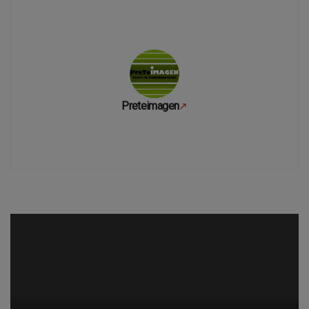
Preteimagen
↗
Se abre en una pestaña nueva