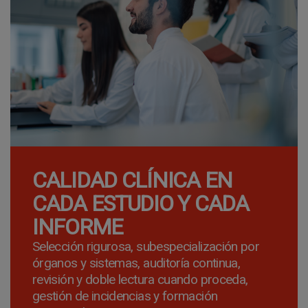
CALIDAD CLÍNICA EN
CADA ESTUDIO Y CADA
INFORME
Selección rigurosa, subespecialización por
órganos y sistemas, auditoría continua,
revisión y doble lectura cuando proceda,
gestión de incidencias y formación