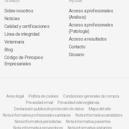
Unilabs
Ayuda
Sobre nosotros
Acceso a profesionales
(Análisis)
Noticias
Acceso a profesionales
Calidad y certificaciones
(Patología)
Línea de integridad
Acceso a resultados
Veterinaria
Contacto
Blog
Glosario
Código de Principios
Empresariales
Aviso legal
Política de cookies
Condiciones generales de compra
Privacidad email
Privacidad videovigilancia
Declaración publica de protección de datos
Mapa del sitio
Nota informativa profesionales sanitarios
Nota informativa candidatos
Nota informativa periodistas
Nota informativa pacientes
Nota informativa proveedores
Nota informativa visitantes