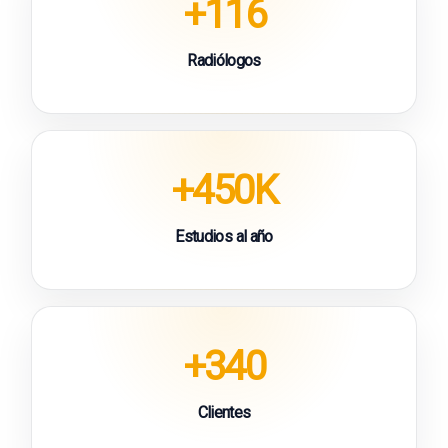
+116
Radiólogos
+450K
Estudios al año
+340
Clientes