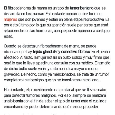
NOTICIAS
El fibroadenoma de mama es un tipo de
tumor benigno
que se
BLOG
desarrolla en las mamas. Es bastante común, sobre todo en
mujeres
que son jóvenes y están en plena etapa reproductiva. Es
RADIOLOGÍA
por esto último por lo que su aparición suele pensarse que está
relacionada con las hormonas, aunque puede aparecer a cualquier
RESONANCIA MAGNÉTICA
edad.
Cuando se detecta un fibroadenoma de mama, se puede
observar que hay t
ejido glandular y conectivo fibroso
en el pecho
afectado. Al tacto, la mujer notará un bulto sólido y muy firme que
será lo que le lleve a pedir una consulta con su médico. El tamaño
de dicho bulto suele variar y esto no indica mayor o menor
gravedad. De hecho, como ya mencionados, se trata de un tumor
completamente benigno que no se transforma en maligno.
No obstante, el procedimiento es similar al que se lleva a cabo
para detectar tumores malignos. Por eso, siempre se realizará
una
biopsia
con el fin de saber el tipo de tumor ante el cual nos
encontramos y poder determinar de qué manera proceder.