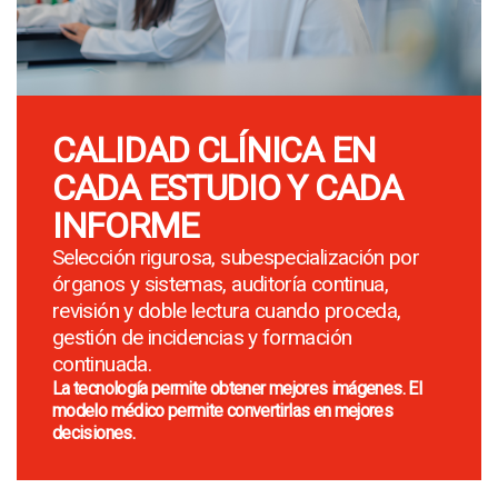
CALIDAD CLÍNICA EN
CADA ESTUDIO Y CADA
INFORME
Selección rigurosa, subespecialización por
órganos y sistemas, auditoría continua,
revisión y doble lectura cuando proceda,
gestión de incidencias y formación
continuada.
La tecnología permite obtener mejores imágenes. El
modelo médico permite convertirlas en mejores
decisiones.