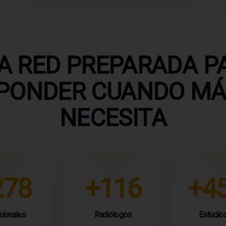
A RED PREPARADA P
PONDER CUANDO MÁ
NECESITA
278
+116
+4
sionales
Radiólogos
Estudios