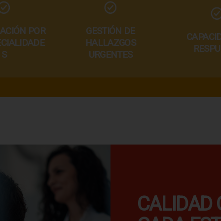
ACIÓN POR
GESTIÓN DE
CAPACI
CIALIDADE
HALLAZGOS
RESPU
S
URGENTES
CALIDAD 