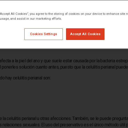
“Accept All Cookies”, you agree to the storing of cookies on your device to enhance site n
 usage, and assist in our marketing efforts.
Cookies Settings
Accept All Cookies
 PERIANAL?
fecta a la piel del ano y que suele estar causada por la bacteria est
l ponerles solución cuanto antes, puesto que la celulitis perianal pu
 hay celulitis perianal son:
la celulitis perianal u otras afecciones. También, se le puede pregunta
as relaciones sexuales. El uso del preservativo es el único método útil p