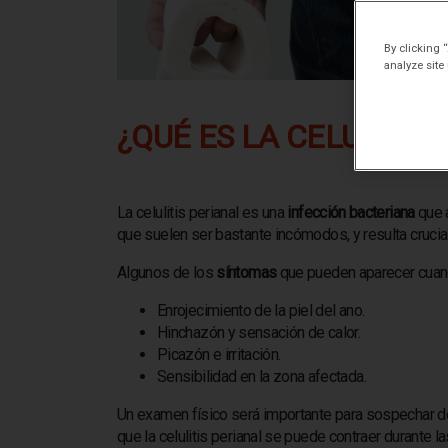
By clicking 
analyze site
¿QUÉ ES LA CELULITIS
La celulitis perianal es una
infección bacteriana
que a
que suelen ser bastante incómodos, y resulta crucia
Algunos de los
síntomas
que pueden aparecer cuando
Enrojecimiento de la piel del ano.
Hinchazón y sensación de calor.
Picazón e irritación.
Sensibilidad en la zona afectada.
Un examen físico será importante para sospechar de 
que la celulitis perianal se puede contraer durante l