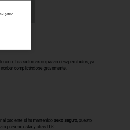
avigation,
reptococo. Los síntomas no pasan desapercibidos, ya
ede acabar complicándose gravemente.
r al paciente si ha mantenido
sexo seguro
, puesto
ara prevenir estar y otras ITS.