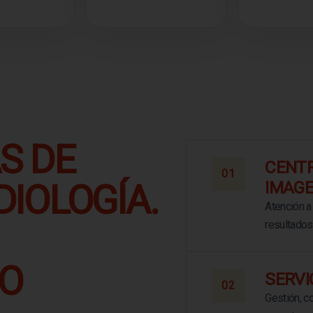
S DE
CENTR
01
IOLOGÍA.
IMAG
Atención a 
resultados
O
SERVI
02
Gestión, co