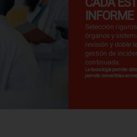
CADA EST
INFORME
Selección riguros
órganos y sistema
revisión y doble 
gestión de incide
continuada.
La tecnología permite ob
permite convertirlas en me