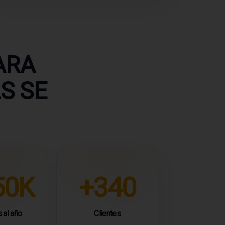
ARA
S SE
50K
+340
 al año
Clientes