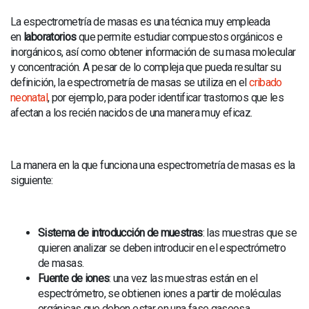
NOTICIAS
La espectrometría de masas es una técnica muy empleada
BLOG
en
laboratorios
que permite estudiar compuestos orgánicos e
inorgánicos, así como obtener información de su masa molecular
RADIOLOGÍA
y concentración. A pesar de lo compleja que pueda resultar su
definición, la espectrometría de masas se utiliza en el
cribado
RESONANCIA MAGNÉTICA
neonatal
, por ejemplo, para poder identificar trastornos que les
afectan a los recién nacidos de una manera muy eficaz.
La manera en la que funciona una espectrometría de masas es la
siguiente:
Sistema de introducción de muestras
: las muestras que se
quieren analizar se deben introducir en el espectrómetro
de masas.
Fuente de iones
: una vez las muestras están en el
espectrómetro, se obtienen iones a partir de moléculas
orgánicas que deben estar en una fase gaseosa.