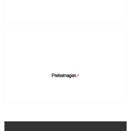
Preteimagen
↗
Se abre en una pestaña nueva