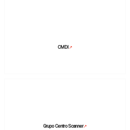
CMDI
↗
Se abre en una pestaña nueva
Grupo Centro Scanner
↗
Se abre en una pestaña nueva